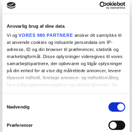
indgangsvinkel i højsædet – du kan derfor vide dig
sikker på at vi kigger mod fremtiden i forhold til din
skovdyrkning.
Ansvarlig brug af dine data
Skovdyrkning skal altid tilpasses jeres behov og
Vi og
VORES 980 PARTNERE
ønsker dit samtykke til
ønsker – og vi tager altid højde for klima, lystilgang,
at anvende cookies og indsamle persondata om IP-
jordbundskvalitet og hydrologi, når det kommer til
adresse, ID og din browser til præferencer, statistik og
marketingformål. Disse oplysninger videregives til vores
plantevalg i skovdyrkningen. Ikke to bevoksninger
samarbejdspartnere, der opbevarer og tilgår oplysninger
er ens, og vi trækker derfor på vores mange årtiers
på din enhed for at vise dig målrettede annoncer, levere
erfaring, når vi rådgiver om skovdyrkning.
tilpasset indhold, foretage annonce- og indholdsmåling,
lave målgruppeundersøgelser og udvikle tjenester. Se
mere information under
INDSTILLINGER
og i vores
Den rettidige skovdyrkning
persondatapolitik. Du kan altid trække dit samtykke
Samtykkevalg
tilbage eller ændre indstillinger fra vores
Nødvendig
Det kan virke tillokkende at ønske at komme i gang
"Cookiedeklaration", eller ved at trykke på "Privacy
med skovdyrkning med det samme. Men det er
trigger" ikonet.
Præferencer
vigtigt at tænke naturmæssige krav ind i billedet!